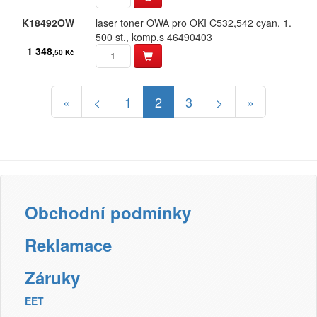
K18492OW
laser toner OWA pro OKI C532,​542 cyan,​ 1.​
500 st.​,​ komp.​s 46490403
1 348
,50 Kč
«
<
1
2
3
>
»
Obchodní podmínky
Reklamace
Záruky
EET