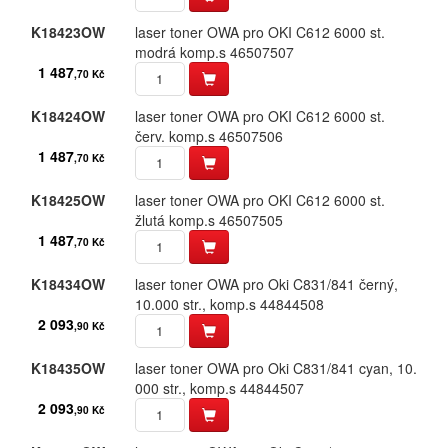
Olympia
K18423OW
laser toner OWA pro OKI C612 6000 st.​
Panasonic
modrá komp.​s 46507507
1 487
,70 Kč
Philips
K18424OW
laser toner OWA pro OKI C612 6000 st.​
Printronix
červ.​ komp.​s 46507506
1 487
,70 Kč
Ricoh
K18425OW
laser toner OWA pro OKI C612 6000 st.​
Samsung
žlutá komp.​s 46507505
1 487
Seikosha
,70 Kč
Sharp
K18434OW
laser toner OWA pro Oki C831/​841 černý,​
10.​000 str.​,​ komp.​s 44844508
Smith
2 093
,90 Kč
Star
K18435OW
laser toner OWA pro Oki C831/​841 cyan,​ 10.​
000 str.​,​ komp.​s 44844507
Tally
2 093
,90 Kč
Toshiba