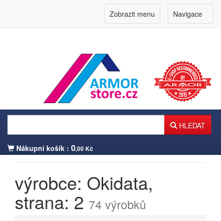
Zobrazit menu
Navigace
HLEDAT
0
Nákupní košík :
,00 Kč
výrobce: Okidata,
Přihlášení zákazníka
strana: 2
74 výrobků