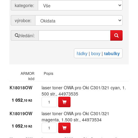
kategorie:
Přihlásit se
výrobce:
Nová registrace
Ztráta hesla
hledání:
Kategorie
Výrobci
řádky
|
boxy
|
tabulky
3DW
ARMOR
Popis
kód
Armor
K18018OW
laser toner OWA pro Oki C301/​321 cyan,​ 1.​
500 str.​,​ 44973535
Brother
1 052
,10 Kč
Canon
K18019OW
laser toner OWA pro Oki C301/​321
Citizen
magenta,​ 1.​500 str.​,​ 44973534
1 052
,10 Kč
Dell