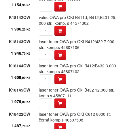
Mannesmann Tally
1 154
,90 Kč
Mectec
K18142OW
válec OWA pro OKI B411d,​ B412,​B431 25.​
000 str.​,​ komp.​ s 44574302
Mita
1 986
,20 Kč
More
K18143OW
laser toner OWA pro OKI B412/​432 7.​000
str.​,​ komp.​s 45807106
Nakajima
1 948
,70 Kč
Nashua
K18144OW
laser toner OWA pro Oki B412/​B432 3.​000
str.​,​ komp.​s 45807102
NEC
1 609
,90 Kč
Nixdorf
K18145OW
laser toner OWA pro Oki B432 12.​000 str.​,​
Océ
komp.​s 45807111
1 979
,00 Kč
Okidata
K18422OW
laser toner OWA pro OKI C612 8000 st.​
Olivetti
černá komp.​s 46507508
1 487
,70 Kč