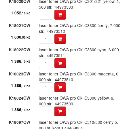
K18020OW
laser toner OWA pro Oki C301/​321 yellow,​ 1.​
DIN
500 str.​,​ 44973533
1 052
,10 Kč
Dymo
K18021OW
laser toner OWA pro Oki C3300 černý,​ 7.​000
Epson
str.​,​ 44973512
1 630
,50 Kč
Fujitsu
K18022OW
laser toner OWA pro Oki C3300 cyan,​ 6.​000
Hermes
str.​,​ 44973511
1 386
,10 Kč
HP (Hewlett Packard)
K18023OW
laser toner OWA pro Oki C3300 magenta,​ 6.​
IBM
000 str.​,​ 44973510
1 386
Konica
,10 Kč
Konica-Minolta (Minolta)
K18024OW
laser toner OWA pro Oki C3300 yellow,​ 6.​
000 str.​,​ 44973509
Kyocera
1 386
,10 Kč
Lexmark
K18097OW
laser toner OWA pro Oki C510/​530 černý,​5.​
000 st.​,​kom.​s 44469804