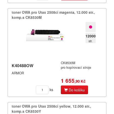
Mannesmann Tally
toner OWA pro Utax 2508ci magenta,​ 12.​000 str.​,​
Mectec
komp.​s CK8530M
Mita
More
12000
str.
Nakajima
Nashua
CK8530M
NEC
K40488OW
pro kopírovací stroje
ARMOR
Nixdorf
1 655
,90 Kč
Océ
ks
Do košíku
Okidata
Olivetti
toner OWA pro Utax 2508ci yellow,​ 12.​000 str.​,​
komp.​s CK8530Y