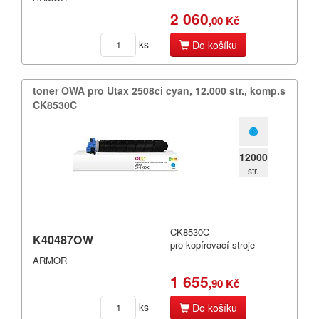
DIN
2 060
,00 Kč
Dymo
ks
Do košíku
Epson
toner OWA pro Utax 2508ci cyan,​ 12.​000 str.​,​ komp.​s
Fujitsu
CK8530C
Hermes
HP (Hewlett Packard)
12000
str.
IBM
Konica
CK8530C
K40487OW
Konica-Minolta (Minolta)
pro kopírovací stroje
ARMOR
Kyocera
1 655
,90 Kč
Lexmark
ks
Do košíku