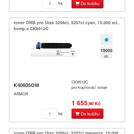
ks
Do košíku
toner OWA pro Utax 3206ci,​ 3207ci cyan,​ 15.​000 str.​,​
komp.​s CK8512C
15000
str.
CK8512C
K40605OW
pro kopírovací stroje
ARMOR
1 655
,90 Kč
ks
Do košíku
toner OWA pro Utax 3206ci,​ 3207ci magenta,​ 15.​000