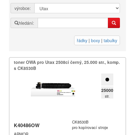
výrobce:
Přihlásit se
hledání:
Nová registrace
Ztráta hesla
řádky
|
boxy
|
tabulky
Kategorie
Výrobci
toner OWA pro Utax 2508ci černý,​ 25.​000 str.​,​ komp.​
s CK8530B
3DW
Armor
25000
Brother
str.
Canon
Citizen
CK8530B
K40486OW
pro kopírovací stroje
Dell
ARMOR