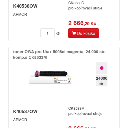
CK8533C
K40536OW
pro kopírovací stroje
ARMOR
2 666
,20 Kč
ks
Do košíku
toner OWA pro Utax 5008ci magenta,​ 24.​000 str.​,​
komp.​s CK8533M
24000
str.
CK8533M
K40537OW
pro kopírovací stroje
ARMOR