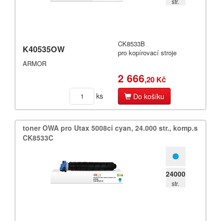
str.
Towa
Triumph Adler
CK8533B
K40535OW
pro kopírovací stroje
Utax
ARMOR
2 666
Xerox
,20 Kč
ks
jiné
Do košíku
toner OWA pro Utax 5008ci cyan,​ 24.​000 str.​,​ komp.​s
CK8533C
24000
str.