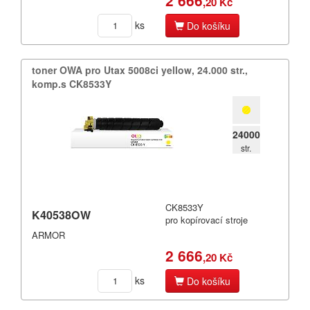
2 666
,20 Kč
ks
Do košíku
toner OWA pro Utax 5008ci yellow,​ 24.​000 str.​,​
komp.​s CK8533Y
24000
str.
CK8533Y
K40538OW
pro kopírovací stroje
ARMOR
2 666
,20 Kč
ks
Do košíku