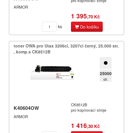
pro kopírovací stroje
ARMOR
1 395
,70 Kč
ks
Do košíku
toner OWA pro Utax 3206ci,​ 3207ci černý,​ 25.​000 str.​
,​ komp.​s CK8512B
25000
str.
CK8512B
K40604OW
pro kopírovací stroje
ARMOR
1 416
,30 Kč