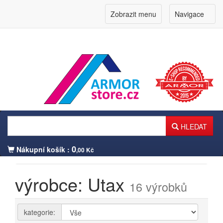
Zobrazit menu
Navigace
HLEDAT
0
Nákupní košík :
,00 Kč
výrobce: Utax
Přihlášení zákazníka
16 výrobků
kategorie: