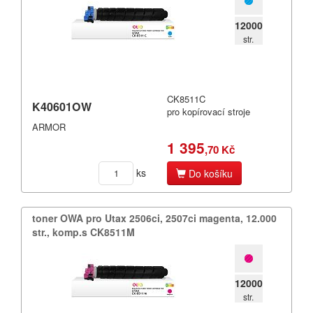
12000
str.
CK8511C
K40601OW
pro kopírovací stroje
ARMOR
1 395
,70 Kč
ks
Do košíku
toner OWA pro Utax 2506ci,​ 2507ci magenta,​ 12.​000
str.​,​ komp.​s CK8511M
12000
str.