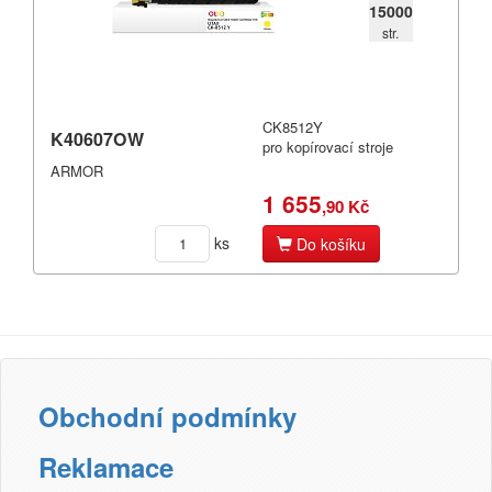
15000
str.
CK8512Y
K40607OW
pro kopírovací stroje
ARMOR
1 655
,90 Kč
ks
Do košíku
Obchodní podmínky
Reklamace