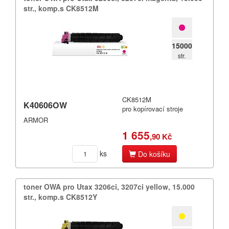
str.​,​ komp.​s CK8512M
15000
str.
CK8512M
K40606OW
pro kopírovací stroje
ARMOR
1 655
,90 Kč
ks
Do košíku
toner OWA pro Utax 3206ci,​ 3207ci yellow,​ 15.​000
str.​,​ komp.​s CK8512Y