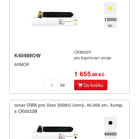
Olympia
Panasonic
12000
Philips
str.
Printronix
Ricoh
CK8530Y
K40489OW
pro kopírovací stroje
Samsung
ARMOR
1 655
,90 Kč
Seikosha
ks
Do košíku
Sharp
Smith
toner OWA pro Utax 5008ci černý,​ 40.​000 str.​,​ komp.​
s CK8533B
Star
Tally
40000
Toshiba