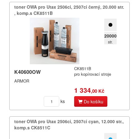
toner OWA pro Utax 2506ci,​ 2507ci černý,​ 20.​000 str.​
,​ komp.​s CK8511B
20000
str.
CK8511B
K40600OW
pro kopírovací stroje
ARMOR
1 334
,00 Kč
ks
Do košíku
toner OWA pro Utax 2506ci,​ 2507ci cyan,​ 12.​000 str.​,​
komp.​s CK8511C