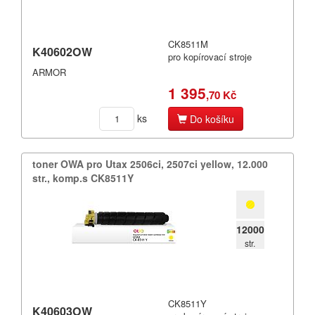
CK8511M
K40602OW
pro kopírovací stroje
ARMOR
1 395
,70 Kč
ks
Do košíku
toner OWA pro Utax 2506ci,​ 2507ci yellow,​ 12.​000
str.​,​ komp.​s CK8511Y
12000
str.
CK8511Y
K40603OW