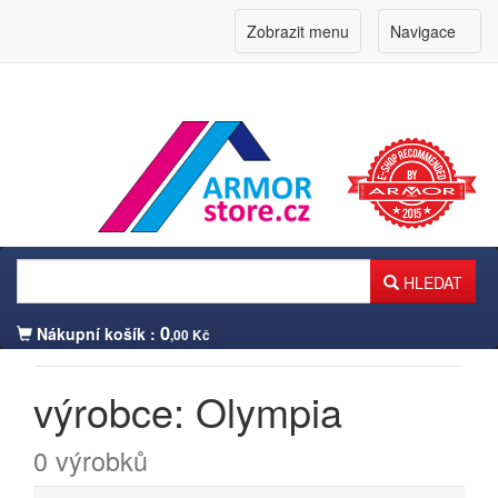
Zobrazit menu
Navigace
HLEDAT
0
Nákupní košík :
,00 Kč
výrobce: Olympia
Přihlášení zákazníka
0 výrobků