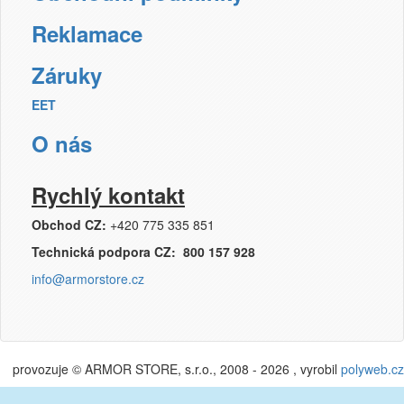
DIN
Reklamace
Dymo
Záruky
Epson
EET
Fujitsu
O nás
Hermes
Rychlý kontakt
HP (Hewlett Packard)
Obchod CZ:
+420 775 335 851
IBM
Technická podpora CZ: 800 157 928
Konica
info@armorstore.cz
Konica-Minolta (Minolta)
Kyocera
provozuje © ARMOR STORE, s.r.o., 2008 - 2026 , vyrobil
polyweb.cz
Lexmark