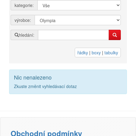
kategorie:
Přihlásit se
výrobce:
Nová registrace
Ztráta hesla
hledání:
Kategorie
Výrobci
řádky
|
boxy
|
tabulky
3DW
Nic nenalezeno
Armor
Zkuste změnit vyhledávací dotaz
Brother
Canon
Citizen
Dell
Obchodní podmínky