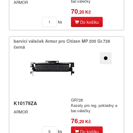
bar.válečky
ARMOR
70
,20 Kč
ks
Do košíku
barvicí váleček Armor pro Citizen MP 200 Gr.​728
černá
GR728
K10179ZA
Kazety pro reg. pokladny a
bar.válečky
ARMOR
76
,20 Kč
ks
Do košíku