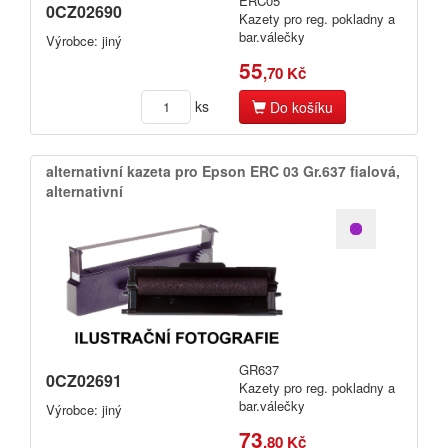
ERC05
0CZ02690
Kazety pro reg. pokladny a
bar.válečky
Výrobce: jiný
55
,70 Kč
ks
Do košíku
alternativní kazeta pro Epson ERC 03 Gr.​637 fialová,​
alternativní
GR637
0CZ02691
Kazety pro reg. pokladny a
bar.válečky
Výrobce: jiný
73
,80 Kč