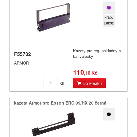
krab.
ERC32
Kazety pro reg. pokladny a
F55732
bar.válečky
ARMOR
110
,10 Kč
ks
Do košíku
kazeta Armor pro Epson ERC 09/​HX 20 černá