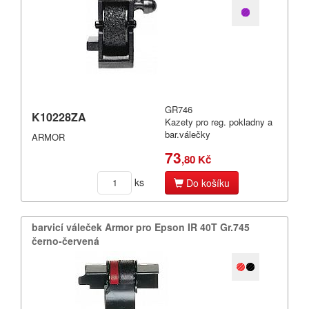
GR746
K10228ZA
Kazety pro reg. pokladny a
bar.válečky
ARMOR
73
,80 Kč
ks
Do košíku
barvicí váleček Armor pro Epson IR 40T Gr.​745
černo-červená