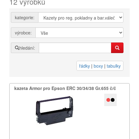
12 výrobků
Přihlásit se
kategorie:
Nová registrace
Ztráta hesla
výrobce:
hledání:
Kategorie
Výrobci
řádky
|
boxy
|
tabulky
Náplně
pro laserové tiskárny
kazeta Armor pro Epson ERC 30/​34/​38 Gr.​655 č/​č
pro jehličkové tiskárny
pro inkoustové tiskárny
pro kopírovací stroje
Ostatní
Label tape
Papíry a fólie