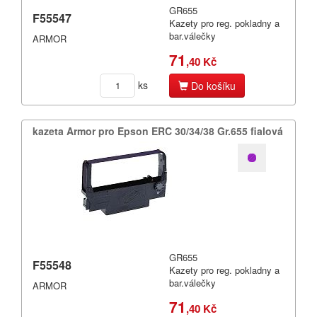
Filamenty 3DW
GR655
F55547
Pásky
Kazety pro reg. pokladny a
bar.válečky
ARMOR
Samolepící štítky
71
Čisticí prostředky
,40 Kč
Textilní stuhy
ks
Do košíku
Kazety pro reg. pokladny a bar.válečky
Ostatní
kazeta Armor pro Epson ERC 30/​34/​38 Gr.​655 fialová
GR655
F55548
Kazety pro reg. pokladny a
bar.válečky
ARMOR
71
,40 Kč