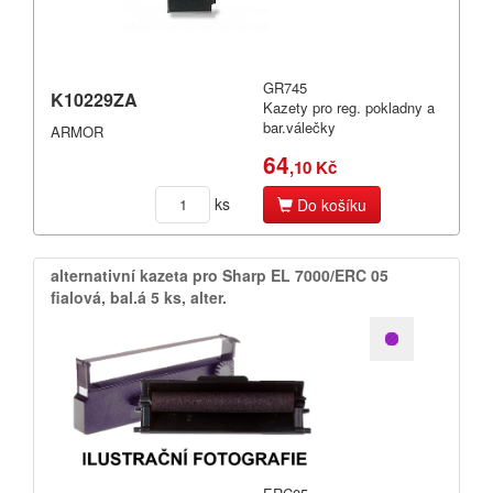
GR745
K10229ZA
Kazety pro reg. pokladny a
bar.válečky
ARMOR
64
,10 Kč
ks
Do košíku
alternativní kazeta pro Sharp EL 7000/​ERC 05
fialová,​ bal.​á 5 ks,​ alter.​