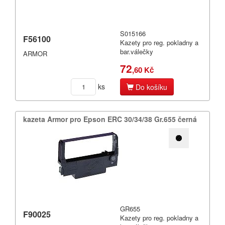
S015166
F56100
Kazety pro reg. pokladny a
bar.válečky
ARMOR
72
,60 Kč
ks
Do košíku
kazeta Armor pro Epson ERC 30/​34/​38 Gr.​655 černá
GR655
F90025
Kazety pro reg. pokladny a