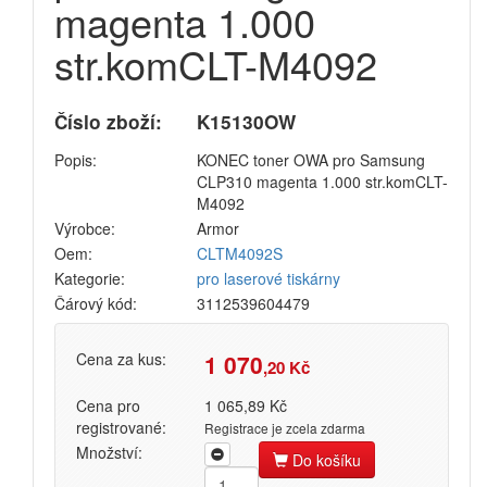
magenta 1.000
Přihlásit se
str.komCLT-M4092
Nová registrace
Ztráta hesla
Číslo zboží:
K15130OW
Popis:
KONEC toner OWA pro Samsung
CLP310 magenta 1.000 str.komCLT-
Kategorie
Výrobci
M4092
Výrobce:
Armor
Náplně
Oem:
CLTM4092S
Kategorie:
pro laserové tiskárny
pro laserové tiskárny
Čárový kód:
3112539604479
pro jehličkové tiskárny
pro inkoustové tiskárny
Cena za kus:
1 070
pro kopírovací stroje
,20 Kč
Ostatní
Cena pro
1 065,89 Kč
registrované:
Registrace je zcela zdarma
Label tape
Množství:
Do košíku
Papíry a fólie