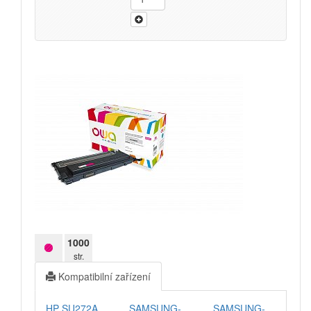
Filamenty 3DW
Pásky
Samolepící štítky
Čisticí prostředky
Textilní stuhy
Kazety pro reg. pokladny a bar.válečky
Ostatní
1000
str.
Kompatibilní zařízení
HP SU272A
SAMSUNG-
SAMSUNG-