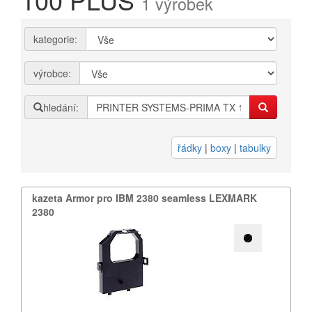
1 výrobek
Přihlásit se
kategorie:
Nová registrace
Ztráta hesla
výrobce:
hledání:
Kategorie
Výrobci
řádky
|
boxy
|
tabulky
Náplně
pro laserové tiskárny
kazeta Armor pro IBM 2380 seamless LEXMARK
pro jehličkové tiskárny
2380
pro inkoustové tiskárny
pro kopírovací stroje
Ostatní
Label tape
Papíry a fólie