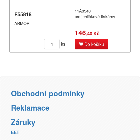
Filamenty 3DW
Pásky
11A3540
F55818
pro jehličkové tiskárny
Samolepící štítky
ARMOR
Čisticí prostředky
146
,40 Kč
Textilní stuhy
Kazety pro reg. pokladny a bar.válečky
ks
Do košíku
Ostatní
Obchodní podmínky
Reklamace
Záruky
EET