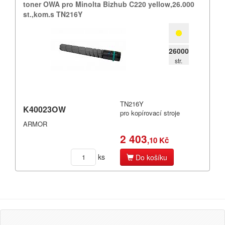
toner OWA pro Minolta Bizhub C220 yellow,​26.​000
st.​,​kom.​s TN216Y
26000
str.
TN216Y
K40023OW
pro kopírovací stroje
ARMOR
2 403
,10 Kč
ks
Do košíku