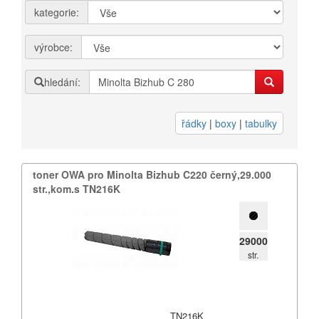
kategorie:
Přihlásit se
výrobce:
Nová registrace
Ztráta hesla
hledání:
Kategorie
Výrobci
řádky
|
boxy
|
tabulky
Náplně
toner OWA pro Minolta Bizhub C220 černý,​29.​000
pro laserové tiskárny
str.​,​kom.​s TN216K
pro jehličkové tiskárny
pro inkoustové tiskárny
pro kopírovací stroje
29000
str.
Ostatní
Label tape
Papíry a fólie
TN216K