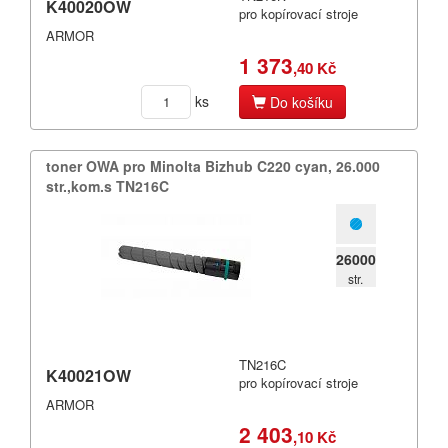
K40020OW
Filamenty 3DW
pro kopírovací stroje
Pásky
ARMOR
Samolepící štítky
1 373
,40 Kč
Čisticí prostředky
ks
Do košíku
Textilní stuhy
Kazety pro reg. pokladny a bar.válečky
Ostatní
toner OWA pro Minolta Bizhub C220 cyan,​ 26.​000
str.​,​kom.​s TN216C
26000
str.
TN216C
K40021OW
pro kopírovací stroje
ARMOR
2 403
,10 Kč