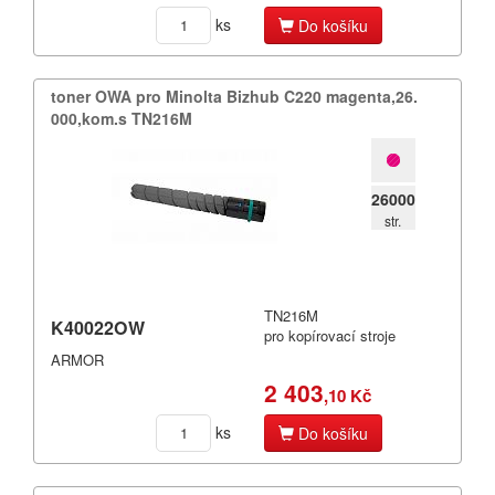
ks
Do košíku
toner OWA pro Minolta Bizhub C220 magenta,​26.​
000,​kom.​s TN216M
26000
str.
TN216M
K40022OW
pro kopírovací stroje
ARMOR
2 403
,10 Kč
ks
Do košíku