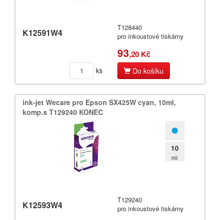
T128440
K12591W4
pro inkoustové tiskárny
93
,20 Kč
ks
Do košíku
ink-​jet Wecare pro Epson SX425W cyan,​ 10ml,​
komp.​s T129240 KONEC
10
ml
T129240
K12593W4
pro inkoustové tiskárny