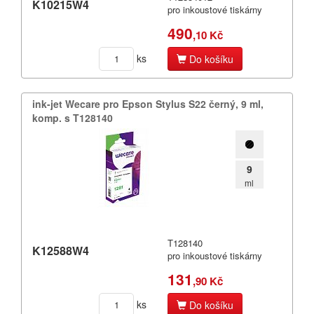
K10215W4
Filamenty 3DW
pro inkoustové tiskárny
Pásky
490
,10 Kč
Samolepící štítky
ks
Čisticí prostředky
Do košíku
Textilní stuhy
Kazety pro reg. pokladny a bar.válečky
ink-​jet Wecare pro Epson Stylus S22 černý,​ 9 ml,​
Ostatní
komp.​ s T128140
9
ml
T128140
K12588W4
pro inkoustové tiskárny
131
,90 Kč
ks
Do košíku