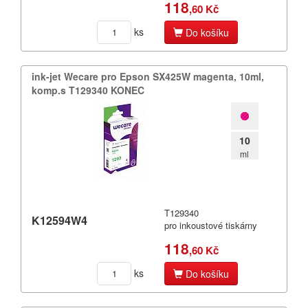
118
,60 Kč
ks
Do košíku
ink-​jet Wecare pro Epson SX425W magenta,​ 10ml,​
komp.​s T129340 KONEC
10
ml
T129340
K12594W4
pro inkoustové tiskárny
118
,60 Kč
ks
Do košíku