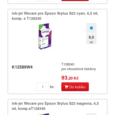
ink-​jet Wecare pro Epson Stylus S22 cyan,​ 6,​5 ml,​
komp.​ s T128240
6,5
ml
T128240
K12589W4
pro inkoustové tiskárny
93
,20 Kč
ks
Do košíku
ink-​jet Wecare pro Epson Stylus S22 magenta,​ 6,​5
ml,​ komp.​sT128340