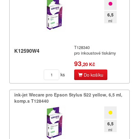
6,5
ml
T128340
K12590W4
pro inkoustové tiskárny
93
,20 Kč
ks
Do košíku
ink-​jet Wecare pro Epson Stylus S22 yellow,​ 6,​5 ml,​
komp.​s T128440
6,5
ml