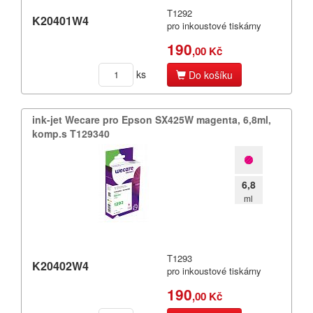
T1292
K20401W4
pro inkoustové tiskárny
190
,00 Kč
ks
Do košíku
ink-​jet Wecare pro Epson SX425W magenta,​ 6,​8ml,​
komp.​s T129340
6,8
ml
T1293
K20402W4
pro inkoustové tiskárny
190
,00 Kč