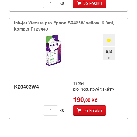
ks
Do košíku
ink-​jet Wecare pro Epson SX425W yellow,​ 6,​8ml,​
komp.​s T129440
6,8
ml
T1294
K20403W4
pro inkoustové tiskárny
190
,00 Kč
ks
Do košíku