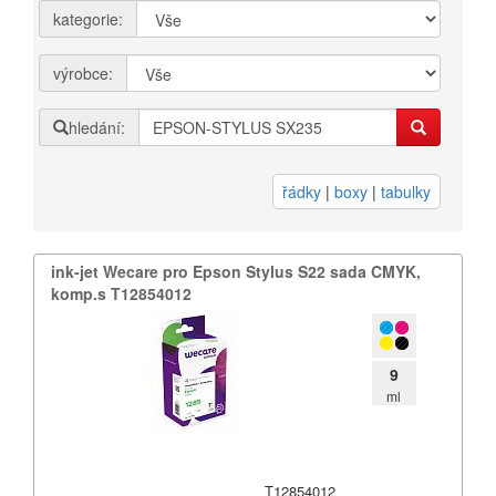
kategorie:
Přihlásit se
výrobce:
Nová registrace
Ztráta hesla
hledání:
Kategorie
Výrobci
řádky
|
boxy
|
tabulky
Náplně
ink-​jet Wecare pro Epson Stylus S22 sada CMYK,​
pro laserové tiskárny
komp.​s T12854012
pro jehličkové tiskárny
pro inkoustové tiskárny
pro kopírovací stroje
9
ml
Ostatní
Label tape
Papíry a fólie
T12854012