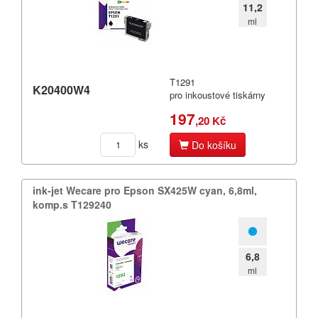
11,2
ml
T1291
K20400W4
pro inkoustové tiskárny
197
,20 Kč
ks
Do košíku
ink-​jet Wecare pro Epson SX425W cyan,​ 6,​8ml,​
komp.​s T129240
6,8
ml