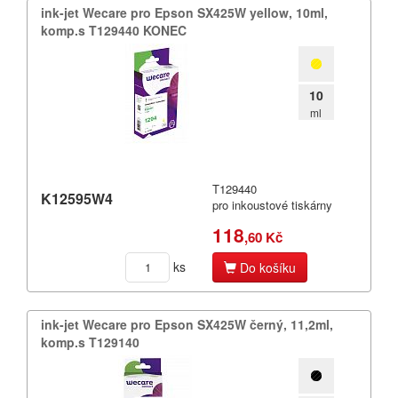
ink-​jet Wecare pro Epson SX425W yellow,​ 10ml,​
komp.​s T129440 KONEC
10
ml
T129440
K12595W4
pro inkoustové tiskárny
118
,60 Kč
ks
Do košíku
ink-​jet Wecare pro Epson SX425W černý,​ 11,​2ml,​
komp.​s T129140