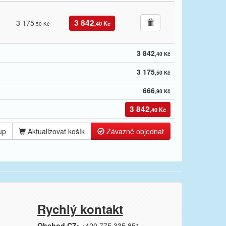
3 842
3 175
,40 Kč
,50 Kč
3 842
,40 Kč
3 175
,50 Kč
666
,90 Kč
3 842
,40 Kč
up
Aktualizovat košík
Závazně objednat
Rychlý kontakt
Obchod CZ:
+420 775 335 851