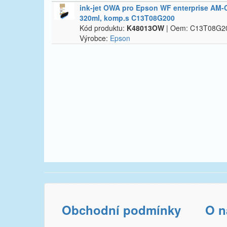
ink-​jet OWA pro Epson WF enterprise AM-​
320ml,​ komp.​s C13T08G200
Kód produktu:
K48013OW
| Oem: C13T08G2
Výrobce:
Epson
Obchodní podmínky
O n