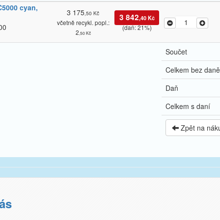
C5000 cyan,​
3 175
,50 Kč
3 842
,40 Kč
včetně recykl. popl.:
00
(daň: 21%)
2
,50 Kč
Součet
Celkem bez daně
Daň
Celkem s daní
Zpět na nák
ás